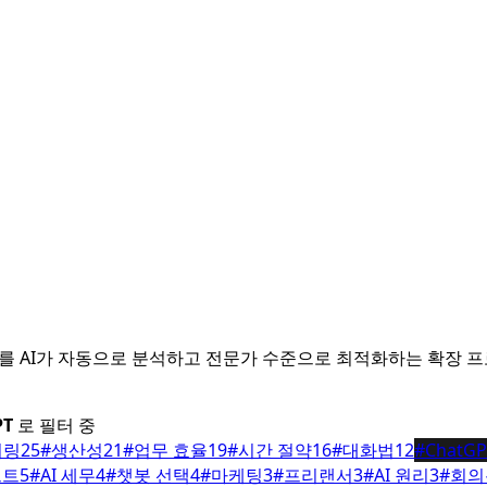
력하는 프롬프트를 AI가 자동으로 분석하고 전문가 수준으로 최적화하는 확장
PT
로 필터 중
어링
25
#
생산성
21
#
업무 효율
19
#
시간 절약
16
#
대화법
12
#
ChatGP
프트
5
#
AI 세무
4
#
챗봇 선택
4
#
마케팅
3
#
프리랜서
3
#
AI 원리
3
#
회의