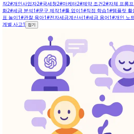
작
2
#
개인사업자
2
#
국세청
2
#
마케터
2
#
제약 조건
2
#
자체 프롬
화
2
#
세금 분석
1
#
문구 제작
1
#
툴 없이
1
#
직접 학습
1
#
템플릿 활
표 놀이
1
#
관찰 육아
1
#
전자세금계산서
1
#
세금 용어
1
#
개인 노
계별 사고
1
접기