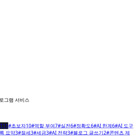
 프로그램 서비스
T
11
#
초보자
10
#
역할 부여
7
#
실전
6
#
정확도
6
#
AI 한계
6
#
AI 도구
록 요약
3
#
절세
3
#
세금
3
#
AI 전략
3
#
블로그 글쓰기
2
#
콘텐츠 제