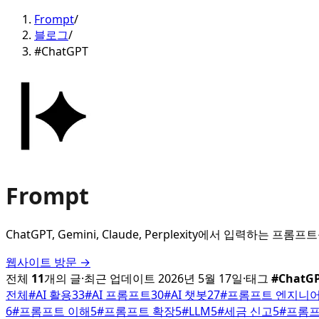
Frompt
/
블로그
/
#ChatGPT
Frompt
ChatGPT, Gemini, Claude, Perplexity에서 입
웹사이트 방문 →
전체
11
개의 글
·
최근 업데이트
2026년 5월 17일
·
태그
#
ChatG
전체
#
AI 활용
33
#
AI 프롬프트
30
#
AI 챗봇
27
#
프롬프트 엔지니
6
#
프롬프트 이해
5
#
프롬프트 확장
5
#
LLM
5
#
세금 신고
5
#
프롬