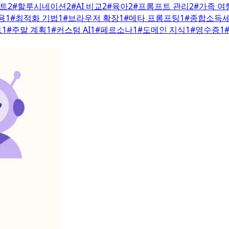
프트
2
#
할루시네이션
2
#
AI 비교
2
#
육아
2
#
프롬프트 관리
2
#
가족 여
용
1
#
최적화 기법
1
#
브라우저 확장
1
#
메타 프롬프팅
1
#
종합소득
트
1
#
주말 계획
1
#
커스텀 AI
1
#
페르소나
1
#
도메인 지식
1
#
영수증
1