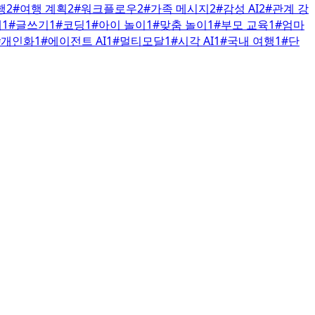
행
2
#
여행 계획
2
#
워크플로우
2
#
가족 메시지
2
#
감성 AI
2
#
관계 강
세
1
#
글쓰기
1
#
코딩
1
#
아이 놀이
1
#
맞춤 놀이
1
#
부모 교육
1
#
엄마
#
개인화
1
#
에이전트 AI
1
#
멀티모달
1
#
시각 AI
1
#
국내 여행
1
#
단