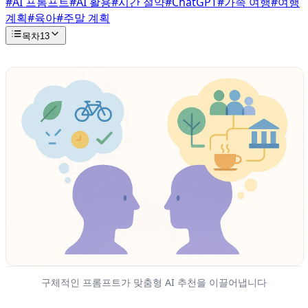
#
AI 프롬프트
#
AI 활용
#
시간 절약
#
ChatGPT
#
가족 여행
#
여행
계획
#
육아
#
주말 계획
목차
13
구체적인 프롬프트가 맞춤형 AI 추천을 이끌어냅니다