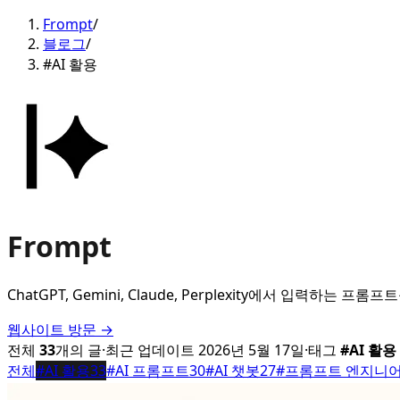
Frompt
/
블로그
/
#AI 활용
Frompt
ChatGPT, Gemini, Claude, Perplexity에서 입
웹사이트 방문 →
전체
33
개의 글
·
최근 업데이트
2026년 5월 17일
·
태그
#
AI 활용
전체
#
AI 활용
33
#
AI 프롬프트
30
#
AI 챗봇
27
#
프롬프트 엔지니