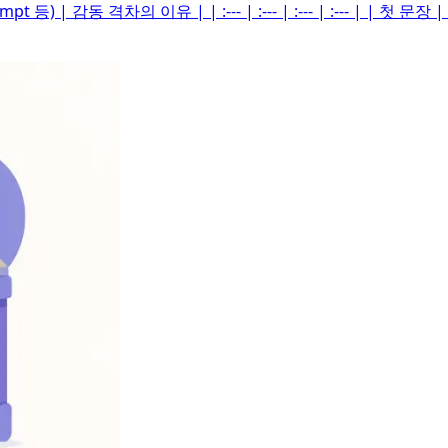
t 등) | 감동 격차의 이유 | | :--- | :--- | :--- | :--- | |